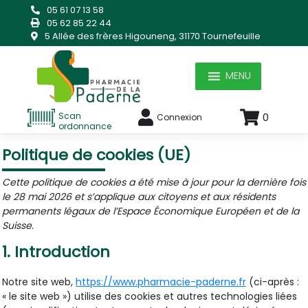
Skip
05 61 07 13 58
to
05 62 85 22 44
content
5 Allée des frères Higouneng, 31170 Tournefeuille
MENU
Scan
0
Connexion
ordonnance
Politique de cookies (UE)
Cette politique de cookies a été mise à jour pour la dernière fois
le 28 mai 2026 et s’applique aux citoyens et aux résidents
permanents légaux de l’Espace Économique Européen et de la
Suisse.
1. Introduction
Notre site web,
https://www.pharmacie-paderne.fr
(ci-après :
« le site web ») utilise des cookies et autres technologies liées