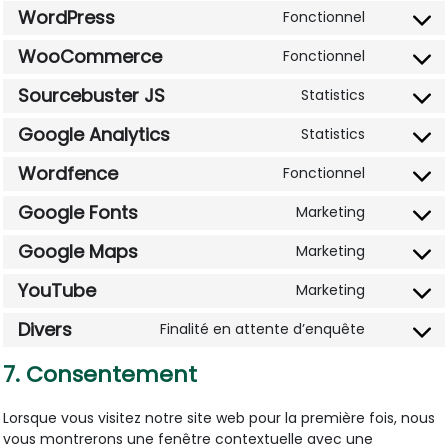
WordPress
Fonctionnel
service
Consent
google-
to
WooCommerce
Fonctionnel
recaptch
Consent
service
to
wordpres
Sourcebuster JS
Statistics
Consent
service
to
woocom
Google Analytics
Statistics
Consent
service
to
sourcebu
Wordfence
Fonctionnel
Consent
service
js
to
google-
Google Fonts
Marketing
Consent
service
analytics
to
wordfenc
Google Maps
Marketing
Consent
service
to
google-
YouTube
Marketing
Consent
service
fonts
to
google-
Divers
Finalité en attente d’enquête
Consent
service
maps
to
youtube
7. Consentement
service
divers
Lorsque vous visitez notre site web pour la première fois, nous
vous montrerons une fenêtre contextuelle avec une