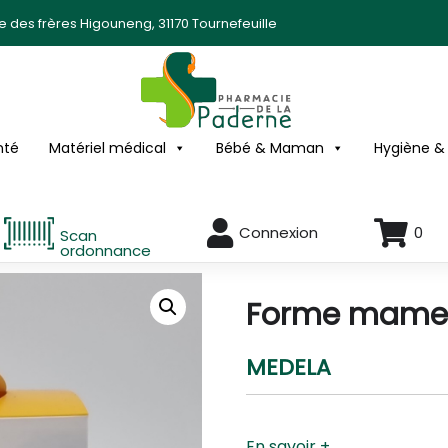
ée des frères Higouneng, 31170 Tournefeuille
nté
Matériel médical
Bébé & Maman
Hygiène &
Connexion
0
Scan
ordonnance
Forme mamel
MEDELA
En savoir +