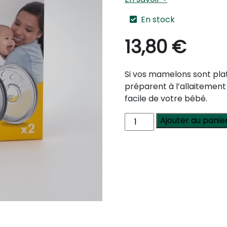
En stock
13,80
€
Si vos mamelons sont pla
préparent à l’allaitement
facile de votre bébé.
quantité
Ajouter au panie
de
Forme
mamelon
Medela