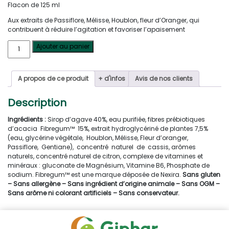
Flacon de 125 ml
Aux extraits de Passiflore, Mélisse, Houblon, fleur d’Oranger, qui
contribuent à réduire l’agitation et favoriser l’apaisement
quantité
Ajouter au panier
de
Pediakid
nervosité
A propos de ce produit
+ d'infos
Avis de nos clients
125
ml
Description
Ingrédients :
Sirop d’agave 40%, eau purifiée, fibres prébiotiques
d’acacia Fibregum™ 15%, extrait hydroglycériné de plantes 7,5%
(eau, glycérine végétale, Houblon, Mélisse, Fleur d’oranger,
Passiflore, Gentiane), concentré naturel de cassis, arômes
naturels, concentré naturel de citron, complexe de vitamines et
minéraux : gluconate de Magnésium, Vitamine B6, Phosphate de
sodium. Fibregum™ est une marque déposée de Nexira.
Sans gluten
– Sans allergène – Sans ingrédient d’origine animale – Sans OGM –
Sans arôme ni colorant artificiels – Sans conservateur.