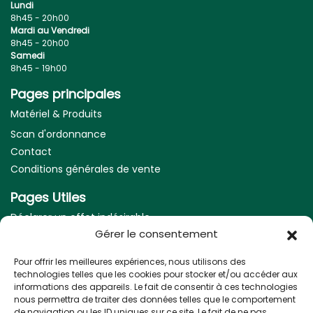
Lundi
8h45 - 20h00
Mardi au Vendredi
8h45 - 20h00
Samedi
8h45 - 19h00
Pages principales
Matériel & Produits
Scan d'ordonnance
Contact
Conditions générales de vente
Pages Utiles
Déclarer un effet indésirable
Gérer le consentement
Mentions légales
Pour offrir les meilleures expériences, nous utilisons des
Nos coordonnées
technologies telles que les cookies pour stocker et/ou accéder aux
informations des appareils. Le fait de consentir à ces technologies
Adresse :
nous permettra de traiter des données telles que le comportement
5 Allée des frères Higouneng, 31170 Tournefeuille
de navigation ou les ID uniques sur ce site. Le fait de ne pas