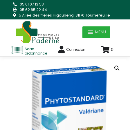
Skip
05 61 07 13 58
to
05 62 85 22 44
content
5 Allée des frères Higouneng, 31170 Tournefeuille
MENU
Scan
0
Connexion
ordonnance