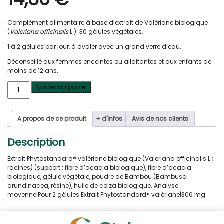
Complément alimentaire à base d’extrait de Valériane biologique
(
Valeriana officinalis
L.). 30 gélules végétales.
1 à 2 gélules par jour, à avaler avec un grand verre d’eau.
Déconseillé aux femmes enceintes ou allaitantes et aux enfants de
moins de 12 ans.
quantité
Ajouter au panier
de
Phytobiane®
-
A propos de ce produit
+ d'infos
Avis de nos clients
Valériane
-
30
Description
gélules
Extrait Phytostandard® valériane biologique (Valeriana officinalis L.;
racines) (support : fibre d’acacia biologique), fibre d’acacia
biologique, gélule végétale, poudre de Bambou (Bambusa
arundinacea, résine), huile de colza biologique. Analyse
moyenne|Pour 2 gélules Extrait Phytostandard® valériane|306 mg