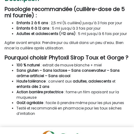
Posologie recommandée (cuillère-dose de 5
ml fournie) :
Enfants 2 à 6 ans
: 2,5 ml (½ cuillère) jusqu’à 3 fois par jour
Enfants 6 à 12 ans
: 5 ml jusqu’à 3 fois par jour
Adultes et adolescents (>12 ans)
: 5 ml jusqu’à 6 fois par jour
Agiter avant emploi. Prendre pur ou dilué dans un peu d’eau. Bien
rincer la cuillère après utilisation.
Pourquoi choisir Phytoxil Sirop Toux et Gorge ?
100 % naturel
: extrait de mauve blanche + miel
Sans gluten – Sans lactose – Sans conservateur – Sans
arôme artificiel – Sans alcool
Haute tolérance
: convient aux
adultes
,
adolescents
et
enfants dès 2 ans
Action barrière protectrice
: forme un film apaisant sur la
muqueuse
Goût agréable
: facile à prendre même pour les plus jeunes
Testé et recommandé en pharmacie pour les toux sèches
d’irritation