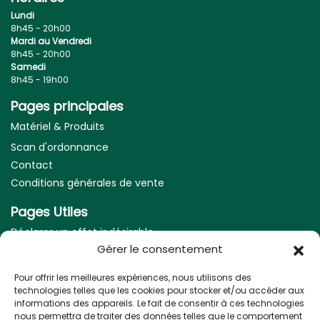
Lundi
8h45 - 20h00
Mardi au Vendredi
8h45 - 20h00
Samedi
8h45 - 19h00
Pages principales
Matériel & Produits
Scan d'ordonnance
Contact
Conditions générales de vente
Pages Utiles
Déclarer un effet indésirable
Gérer le consentement
Mentions légales
Pour offrir les meilleures expériences, nous utilisons des
Nos coordonnées
technologies telles que les cookies pour stocker et/ou accéder aux
informations des appareils. Le fait de consentir à ces technologies
Adresse :
nous permettra de traiter des données telles que le comportement
5 Allée des frères Higouneng, 31170 Tournefeuille