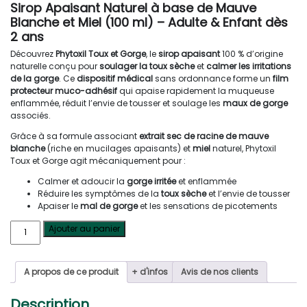
Sirop Apaisant Naturel à base de Mauve
Blanche et Miel (100 ml) – Adulte & Enfant dès
2 ans
Découvrez
Phytoxil Toux et Gorge
, le
sirop apaisant
100 % d’origine
naturelle conçu pour
soulager la toux sèche
et
calmer les irritations
de la gorge
. Ce
dispositif médical
sans ordonnance forme un
film
protecteur muco-adhésif
qui apaise rapidement la muqueuse
enflammée, réduit l’envie de tousser et soulage les
maux de gorge
associés.
Grâce à sa formule associant
extrait sec de racine de mauve
blanche
(riche en mucilages apaisants) et
miel
naturel, Phytoxil
Toux et Gorge agit mécaniquement pour :
Calmer et adoucir la
gorge irritée
et enflammée
Réduire les symptômes de la
toux sèche
et l’envie de tousser
Apaiser le
mal de gorge
et les sensations de picotements
quantité
Ajouter au panier
de
Phytoxil
Toux
A propos de ce produit
+ d'infos
Avis de nos clients
et
Gorge
Irritée
Description