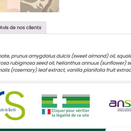
visage
repulpant
La
Rosée
Avis de nos clients
oate
,
prunus amygdalus dulcis (sweet almond) oil
,
squal
rosa rubiginosa seed oil
,
helianthus annuus (sunflower) se
nalis (rosemary) leaf extract
,
vanilla planifolia fruit extrac