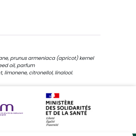
ane
,
prunus armeniaca (apricot) kernel
ed oil
,
parfum
t
,
limonene
,
citronellol
,
linalool
.