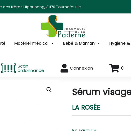
ée des frères Higouneng, 31170 Tournefeuille
nté
Matériel médical
Bébé & Maman
Hygiène &
Scan
Connexion
0
ordonnance
Sérum visage
LA ROSÉE
En savoir +