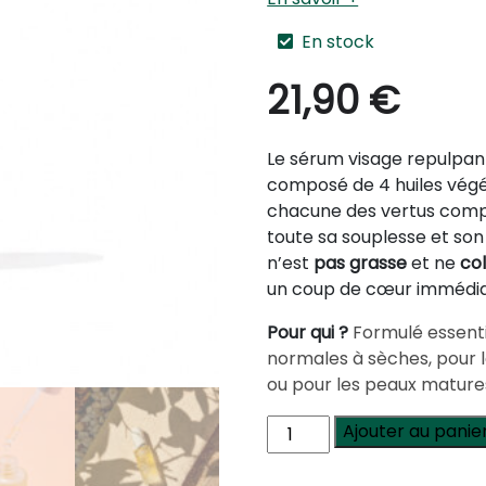
En stock
21,90
€
Le sérum visage repulpan
composé de 4 huiles végé
chacune des vertus comp
toute sa souplesse et son 
n’est
pas grasse
et ne
col
un coup de cœur immédia
Pour qui ?
Formulé essenti
normales à sèches, pour 
ou pour les peaux matures
quantité
Ajouter au panie
de
Sérum