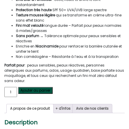
instantanément
Protection très haute
SPF 50+ UVA/UVB large spectre
Texture mousse légère
qui se transforme en crème ultra-fine
sans effet blanc
Fini mat velouté
longue durée – Parfait pour peaux normales
à mixtes/grasses
Sans parfum
→ Tolérance optimale pour peaux sensibles et
réactives
Enrichie en
Niacinamide
pour renforcer la barrière cutanée et
unifier le teint
Non comédogène – Résistante à l’eau et à la transpiration
Parfait pour
: peaux sensibles, peaux réactives, personnes
allergiques aux parfums, ados, usage quotidien, base parfaite sous
maquillage, et tous ceux qui recherchent un fini mat zéro défaut
sans odeur.
quantité
Ajouter au panier
de
SVR
Sun
A propos de ce produit
+ d'infos
Avis de nos clients
Secure
Blur
SPF
Description
50+