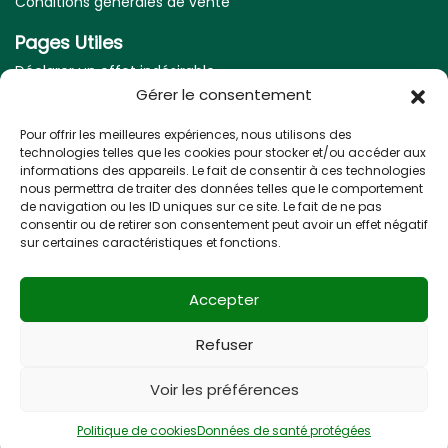
Conditions générales de vente
Pages Utiles
Déclarer un effet indésirable
Gérer le consentement
Mentions légales
Pour offrir les meilleures expériences, nous utilisons des
Nos coordonnées
technologies telles que les cookies pour stocker et/ou accéder aux
informations des appareils. Le fait de consentir à ces technologies
Adresse :
nous permettra de traiter des données telles que le comportement
5 Allée des frères Higouneng, 31170 Tournefeuille
de navigation ou les ID uniques sur ce site. Le fait de ne pas
consentir ou de retirer son consentement peut avoir un effet négatif
Télephone :
sur certaines caractéristiques et fonctions.
05 61 07 13 58
Email :
Accepter
pharmacie-paderne@orange.fr
Refuser
© 2021 |
Site réalisé par Uniweb
Mentions légales
Voir les préférences
Conditions générales de vente
Politique de cookies
Données de santé protégées
Demande de renseignement