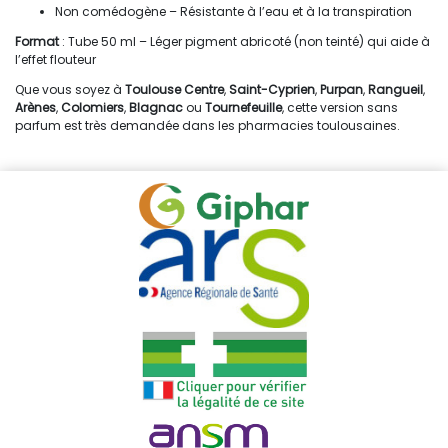
Non comédogène – Résistante à l’eau et à la transpiration
Format
: Tube 50 ml – Léger pigment abricoté (non teinté) qui aide à
l’effet flouteur
Que vous soyez à
Toulouse Centre
,
Saint-Cyprien
,
Purpan
,
Rangueil
,
Arènes
,
Colomiers
,
Blagnac
ou
Tournefeuille
, cette version sans
parfum est très demandée dans les pharmacies toulousaines.