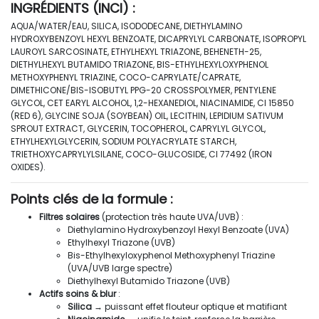
Sans
INGRÉDIENTS (INCI)
:
Parfum
AQUA/WATER/EAU, SILICA, ISODODECANE, DIETHYLAMINO
–
HYDROXYBENZOYL HEXYL BENZOATE, DICAPRYLYL CARBONATE, ISOPROPYL
Crème
LAUROYL SARCOSINATE, ETHYLHEXYL TRIAZONE, BEHENETH-25,
Mousse
DIETHYLHEXYL BUTAMIDO TRIAZONE, BIS-ETHYLHEXYLOXYPHENOL
Flouteur
METHOXYPHENYL TRIAZINE, COCO-CAPRYLATE/CAPRATE,
Optique
DIMETHICONE/BIS-ISOBUTYL PPG-20 CROSSPOLYMER, PENTYLENE
GLYCOL, CET EARYL ALCOHOL, 1,2-HEXANEDIOL, NIACINAMIDE, CI 15850
(RED 6), GLYCINE SOJA (SOYBEAN) OIL, LECITHIN, LEPIDIUM SATIVUM
SPROUT EXTRACT, GLYCERIN, TOCOPHEROL, CAPRYLYL GLYCOL,
ETHYLHEXYLGLYCERIN, SODIUM POLYACRYLATE STARCH,
TRIETHOXYCAPRYLYLSILANE, COCO-GLUCOSIDE, CI 77492 (IRON
OXIDES).
Points clés de la formule
:
Filtres solaires
(protection très haute UVA/UVB) :
Diethylamino Hydroxybenzoyl Hexyl Benzoate (UVA)
Ethylhexyl Triazone (UVB)
Bis-Ethylhexyloxyphenol Methoxyphenyl Triazine
(UVA/UVB large spectre)
Diethylhexyl Butamido Triazone (UVB)
Actifs soins & blur
:
Silica
→ puissant effet flouteur optique et matifiant