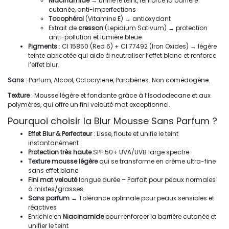
Niacinamide
→ unifie le teint, renforce la barrière
cutanée, anti-imperfections
Tocophérol
(Vitamine E) → antioxydant
Extrait de
cresson
(Lepidium Sativum) → protection
anti-pollution et lumière bleue
Pigments
: CI 15850 (Red 6) + CI 77492 (Iron Oxides) → légère
teinte abricotée qui aide à neutraliser l’effet blanc et renforce
l’effet blur.
Sans
: Parfum, Alcool, Octocrylene, Parabènes. Non comédogène.
Texture
: Mousse légère et fondante grâce à l’Isododecane et aux
polymères, qui offre un fini velouté mat exceptionnel.
Pourquoi choisir la Blur Mousse Sans Parfum ?
Effet Blur & Perfecteur
: Lisse, floute et unifie le teint
instantanément
Protection très haute
SPF 50+ UVA/UVB large spectre
Texture mousse légère
qui se transforme en crème ultra-fine
sans effet blanc
Fini mat velouté
longue durée – Parfait pour peaux normales
à mixtes/grasses
Sans parfum
→ Tolérance optimale pour peaux sensibles et
réactives
Enrichie en
Niacinamide
pour renforcer la barrière cutanée et
unifier le teint