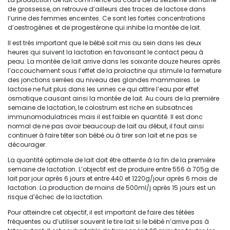
de grossesse, on retrouve d’ailleurs des traces de lactose dans
l’urine des femmes enceintes. Ce sont les fortes concentrations
d’oestrogènes et de progestérone qui inhibe la montée de lait.
Il est très important que le bébé soit mis au sein dans les deux
heures qui suivent la lactation en favorisant le contact peau à
peau. La montée de lait arrive dans les soixante douze heures après
l’accouchement sous l’effet de la prolactine qui stimule la fermeture
des jonctions serrées au niveau des glandes mammaires. Le
lactose ne fuit plus dans les urines ce qui attire l’eau par effet
osmotique causant ainsi la montée de lait. Au cours de la première
semaine de lactation, le colostrum est riche en subsatnces
immunomodulatrices mais il est faible en quantité. Il est donc
normal de ne pas avoir beaucoup de lait au début, il faut ainsi
continuer à faire têter son bébé ou à tirer son lait et ne pas se
décourager.
La quantité optimale de lait doit être atteinte à la fin de la première
semaine de lactation. L’objectif est de produire entre 556 à 705g de
lait par jour après 6 jours et entre 440 et 1220g/jour après 6 mois de
lactation. La production de moins de 500ml/j après 15 jours est un
risque d’échec de la lactation.
Pour atteindre cet objectif, il est important de faire des tétées
fréquentes ou d’utiliser souvent le tire lait si le bébé n’arrive pas à