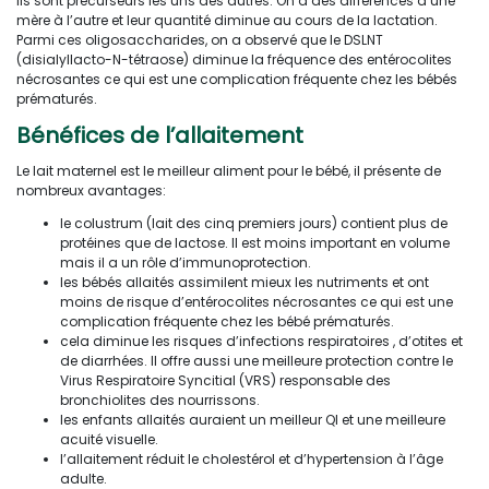
ils sont précurseurs les uns des autres. On a des différences d’une
mère à l’autre et leur quantité diminue au cours de la lactation.
Parmi ces oligosaccharides, on a observé que le DSLNT
(disialyllacto-N-tétraose) diminue la fréquence des entérocolites
nécrosantes ce qui est une complication fréquente chez les bébés
prématurés.
Bénéfices de l’allaitement
Le lait maternel est le meilleur aliment pour le bébé, il présente de
nombreux avantages:
le colustrum (lait des cinq premiers jours) contient plus de
protéines que de lactose. Il est moins important en volume
mais il a un rôle d’immunoprotection.
les bébés allaités assimilent mieux les nutriments et ont
moins de risque d’entérocolites nécrosantes ce qui est une
complication fréquente chez les bébé prématurés.
cela diminue les risques d’infections respiratoires , d’otites et
de diarrhées. Il offre aussi une meilleure protection contre le
Virus Respiratoire Syncitial (VRS) responsable des
bronchiolites des nourrissons.
les enfants allaités auraient un meilleur QI et une meilleure
acuité visuelle.
l’allaitement réduit le cholestérol et d’hypertension à l’âge
adulte.