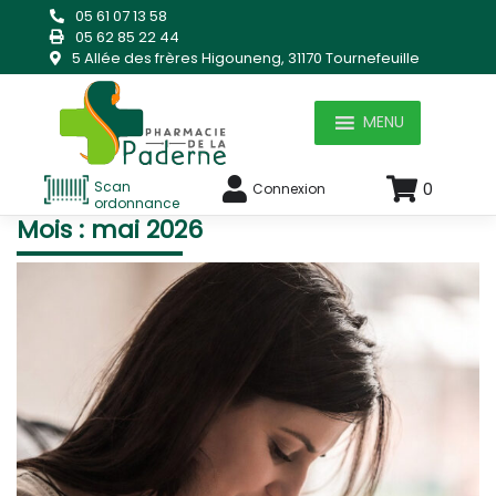
Skip
05 61 07 13 58
to
05 62 85 22 44
content
5 Allée des frères Higouneng, 31170 Tournefeuille
MENU
Scan
0
Connexion
ordonnance
Mois :
mai 2026