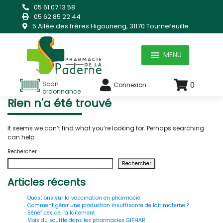
Skip
05 61 07 13 58
to
05 62 85 22 44
content
5 Allée des frères Higouneng, 31170 Tournefeuille
MENU
Scan
0
Connexion
ordonnance
Rien n'a été trouvé
It seems we can’t find what you’re looking for. Perhaps searching
can help.
Rechercher
Rechercher
Articles récents
Questions sur la vaccination en pharmacie
Comment gérer une production insuffisante de lait maternel?
Bénéfices de l’allaitement
Mois du souffle dans les pharmacies GIPHAR