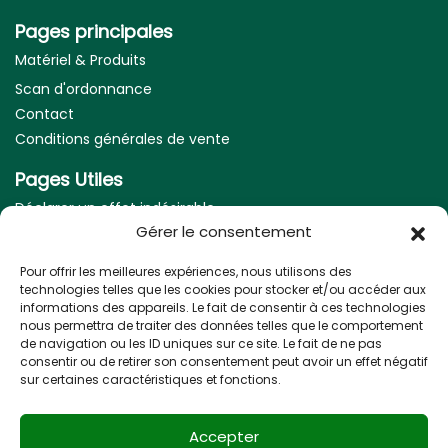
Pages principales
Matériel & Produits
Scan d'ordonnance
Contact
Conditions générales de vente
Pages Utiles
Déclarer un effet indésirable
Gérer le consentement
Mentions légales
Pour offrir les meilleures expériences, nous utilisons des
Nos coordonnées
technologies telles que les cookies pour stocker et/ou accéder aux
informations des appareils. Le fait de consentir à ces technologies
Adresse :
nous permettra de traiter des données telles que le comportement
5 Allée des frères Higouneng, 31170 Tournefeuille
de navigation ou les ID uniques sur ce site. Le fait de ne pas
consentir ou de retirer son consentement peut avoir un effet négatif
Télephone :
sur certaines caractéristiques et fonctions.
05 61 07 13 58
Email :
Accepter
pharmacie-paderne@orange.fr